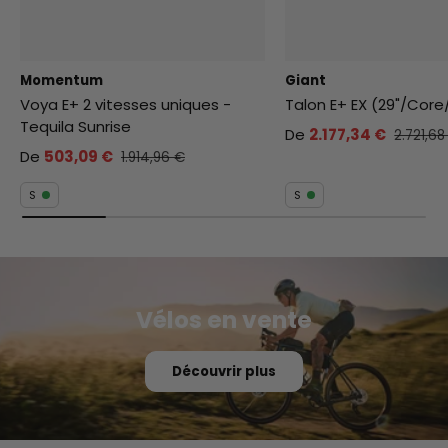
Momentum
Giant
Voya E+ 2 vitesses uniques -
Talon E+ EX (29"/Cor
Tequila Sunrise
De
2.177,34 €
2.721,68
De
503,09 €
1.914,96 €
S
S
Vélos en vente
Découvrir plus