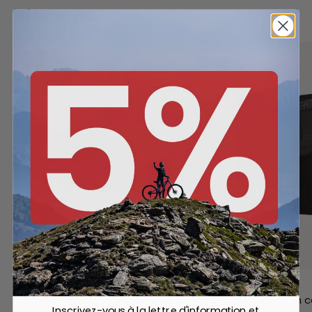
Vêtements
Voir tout
-68%
-25%
Leatt
Leatt
DBX 1.0 Chaussure pour pédale
Short de protection c
Inscrivez-vous à la lettre d'information et