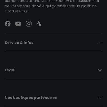
composants et une vaste sélection d'accessoires et
de vêtements de vélo qui garantissent un plaisir de
conduite pur.
Facebook
YouTube
Instagram
Strava Logo
Service & Infos
Légal
Nos boutiques partenaires