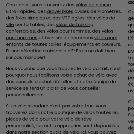
a
Chez nous, vous trouverez des
vélos de course
ultra-rapides, des
gravel bikes
avides de kilomètres,
Ce
des
fixies
simples et des
VTT
agiles, des
vélos de
gé
ville
confortables, des
vélos de trekking
qu
confortables, des
vélos pour femmes
, des
vélos
de
pour hommes
et bien sûr de nombreux
vélos pour
L'
enfants
de toutes tailles, équipements et couleurs.
u
Et une sélection croissante d'
E-Bikes
ne doit bien
BM
sûr pas manquer!
tr
to
Nous voulons que vous trouviez le vélo parfait, c'est
dé
pourquoi nous facilitons votre achat de vélo avec
po
des conseils d'achat détaillés et notre équipe de
éc
service se fera un plaisir de vous conseiller
av
personnellement.
C'
Si un vélo standard n'est pas votre truc, vous
po
trouverez dans notre boutique de vélos toutes les
Su
pièces de vélo pour votre vélo de rêve
vé
personnalisé, les outils appropriés sont disponibles
de
dans notre section
outils de vélo
. Ici, vous pouvez