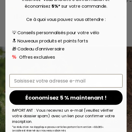
plate - Noir
impacts DBX 5.0 3DF -
économisez
5%*
sur votre commande.
★★★★★
★★★★★
(6)
(1)
De
26,21 €
De
105,78 €
80,66 €
141,13 €
Ce à quoi vous pouvez vous attendre :
43,5
44
47
S
M
more
💡 Conseils personnalisés pour votre vélo
🔝 Nouveaux produits et points forts
🎁 Cadeau d'anniversaire
Offres exclusives
%
Email
Économisez 5 % maintenant !
Pourquoi acheter?
IMPORTANT : Vous recevrez un e-mail (veuillez vérifier
Avec le
leasing de vélos
,
votre dossier spam) avec un lien pour confirmer votre
inscription.
économisez jusqu'à 40%
*La réduction ne s'applique pas aux articles portant la mention « SOLDES ».
Le code est réservé aux nouveaux abonnés.