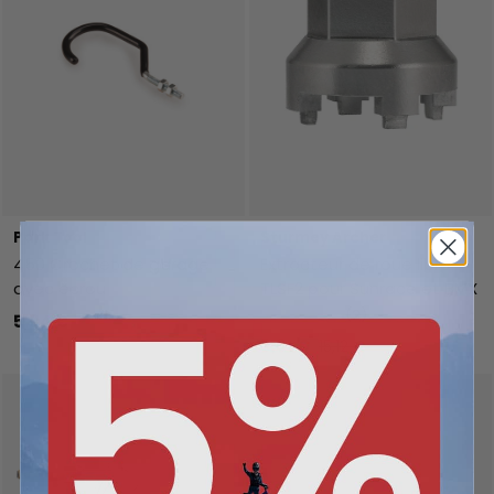
Park Tool
Sturmey Archer
450 Crochet de garage
Extracteur de roue libre
avec écrou
TLSF2 pour Sunrace et BMX
★★★★★
(2)
5,04 €
9,31 €
15,12 €