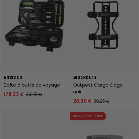
Birzman
Blackburn
Boîte à outils de voyage
Outpost Cargo Cage -
noir
178,33 €
301,51 €
20,30 €
30,25 €
38% de réduction