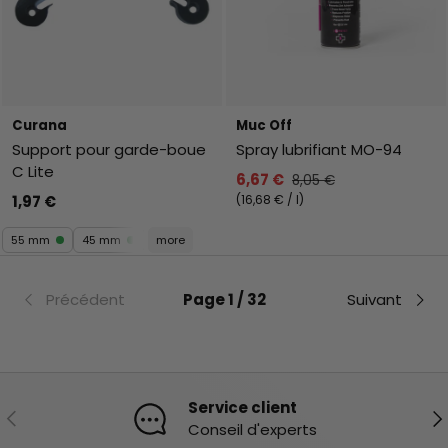
Curana
Muc Off
Support pour garde-boue
Spray lubrifiant MO-94
C Lite
6,67 €
8,05 €
Prix unitaire
1,97 €
16,68 €
/
l
55 mm
45 mm
more
Précédent
Page 1 / 32
Suivant
Service client
Précédent
Sui
Conseil d'experts