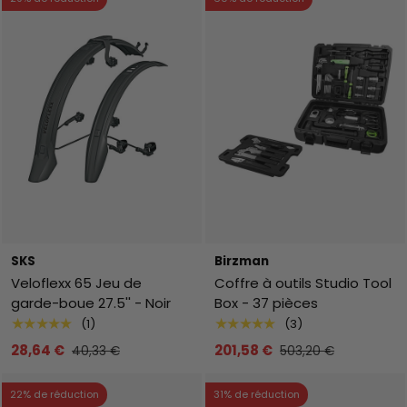
SKS
Birzman
Veloflexx 65 Jeu de
Coffre à outils Studio Tool
garde-boue 27.5'' - Noir
Box - 37 pièces
★★★★★
★★★★★
(1)
(3)
28,64 €
201,58 €
40,33 €
503,20 €
22% de réduction
31% de réduction