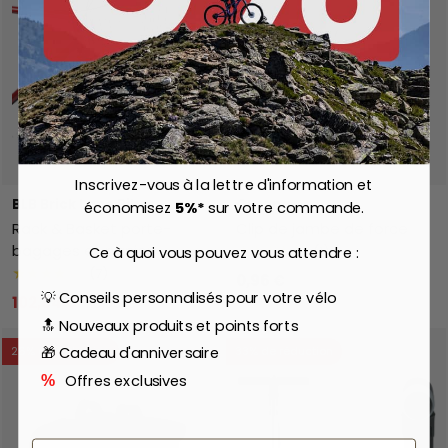
Inscrivez-vous à la lettre d'information et
BLB Brick Lane Bikes
Curana
économisez
5%*
sur votre commande.
Rack & Basket porte-
Clip de jambe de force
bagages et panier
★★★★★
(1)
Ce à quoi vous pouvez vous attendre :
★★★★★
(7)
0,96 €
💡 Conseils personnalisés pour votre vélo
102,84 €
116,98 €
🔝 Nouveaux produits et points forts
🎁 Cadeau d'anniversaire
26% de réduction
33% de réduction
Offres exclusives
%