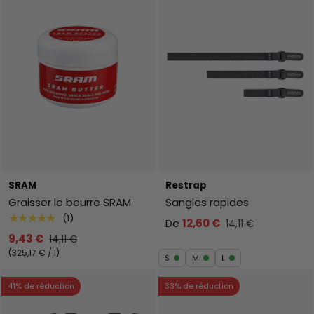
SRAM
Restrap
Graisser le beurre SRAM
Sangles rapides
★★★★★
(1)
De
12,60 €
14,11 €
9,43 €
14,11 €
Prix unitaire
325,17 €
/
l
S
M
L
41% de réduction
33% de réduction