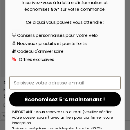
Inscrivez-vous à la lettre d'information et
économisez
5%*
sur votre commande.
Ce à quoi vous pouvez vous attendre :
💡 Conseils personnalisés pour votre vélo
🔝 Nouveaux produits et points forts
🎁 Cadeau d'anniversaire
Offres exclusives
%
Email
Diamant Rad
Mahon Style Plus
(Midstep) - Cerise noire
Économisez 5 % maintenant !
Metallic
De
1.212,22 €
1.410,76 €
IMPORTANT : Vous recevrez un e-mail (veuillez vérifier
S
M
L
votre dossier spam) avec un lien pour confirmer votre
inscription.
*La réduction ne s'applique pas aux articles portant la mention « SOLDES ».