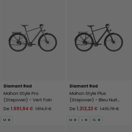
Diamant Rad
Diamant Rad
Mahon Style Pro
Mahon Style Plus
(Stepover) - Vert Foin
(Stepover) - Bleu Nuit
Métallique
De
1.551,94 €
De
1.212,22 €
1.814,11 €
1.410,76 €
M
M
L
XL