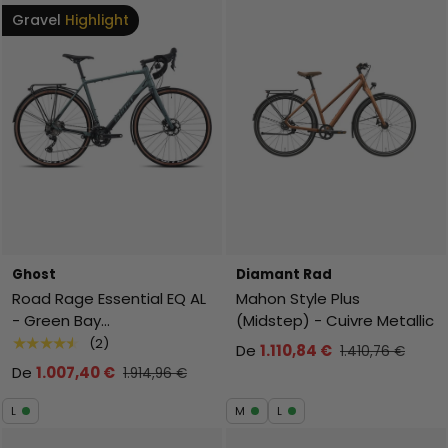
Gravel
Highlight
Ghost
Diamant Rad
Road Rage Essential EQ AL
Mahon Style Plus
- Green Bay
(Midstep) - Cuivre Metallic
Metallic/Green
★★★★★
(2)
De
1.110,84 €
1.410,76 €
De
1.007,40 €
1.914,96 €
L
M
L