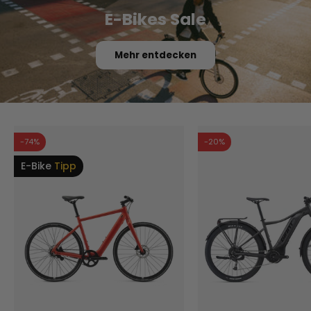
E-Bikes Sale
Mehr entdecken
-74%
-20%
E-Bike
Tipp