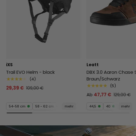
iXS
Leatt
Trail EVO Helm - black
DBX 3.0 Aaron Chase 
Braun/Schwarz
★★★★★
(4)
★★★★★
(5)
29,39 €
109,00 €
Ab
47,77 €
129,00 €
54-58 cm
58 - 62 cm
mehr
44,5
40
mehr