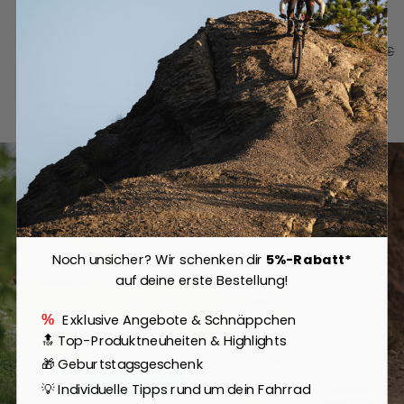
Shorts - Schwarz
★★★★★
(6)
★★★★★
(1)
Ab
25,99 €
79,99 €
Ab
104,90 €
139,95 €
43,5
44
47
S
M
mehr
Noch unsicher? Wir schenken dir
5%-Rabatt*
auf deine erste Bestellung!
Exklusive Angebote & Schnäppchen
%
🔝 Top-Produktneuheiten & Highlights
Warum kaufen?
🎁 Geburtstagsgeschenk
Mit
Bike-Leasing
bis zu 40% sparen
💡 Individuelle Tipps rund um dein Fahrrad