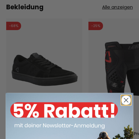
Bekleidung
Alle anzeigen
-68%
-25%
Leatt
Leatt
DBX 1.0 Flatpedal Shoe - Schwarz
DBX 5.0 3DF Impact P