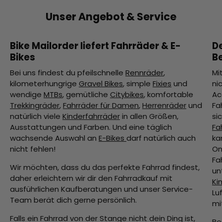
Unser Angebot & Service
Bike Mailorder liefert Fahrräder & E-
D
Bikes
B
Bei uns findest du pfeilschnelle
Rennräder
,
Mi
kilometerhungrige
Gravel Bikes
, simple
Fixies
und
ni
wendige
MTBs
, gemütliche
Citybikes
, komfortable
Ac
Trekkingräder
,
Fahrräder für Damen
,
Herrenräder
und
Fa
natürlich viele
Kinderfahrräder
in allen Größen,
si
Ausstattungen und Farben. Und eine täglich
Fa
wachsende Auswahl an
E-Bikes
darf natürlich auch
ka
nicht fehlen!
On
Fa
Wir möchten, dass du das perfekte Fahrrad findest,
un
daher erleichtern wir dir den Fahrradkauf mit
Ki
ausführlichen Kaufberatungen und unser Service-
Lu
Team berät dich gerne persönlich.
mi
Falls ein Fahrrad von der Stange nicht dein Ding ist,
Be