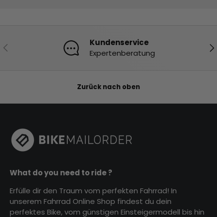
Kundenservice
Vorherige
Nä
Expertenberatung
Zurück nach oben
What do you need to ride ?
Erfülle dir den Traum vom perfekten Fahrrad! In
unserem Fahrrad Online Shop findest du dein
perfektes Bike, vom günstigen Einsteigermodell bis hin