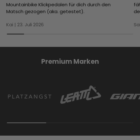
Mountainbike Klickpedalen für dich durch den
fä
Matsch gezogen (aka. getestet).
de
Kai |
23. Juli 2026
Sa
Premium Marken