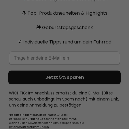
🔝 Top-Produktneuheiten & Highlights
🎁 Geburtstagsgeschenk
💡 Individuelle Tipps rund um dein Fahrrad
Email
Jetzt 5% sparen
WICHTIG: Im Anschluss erhältst du eine E-Mail (Bitte
schau auch unbedingt im Spam nach) mit einem Link,
um deine Anmeldung zu bestätigen.
*Rabatt gilt nicht auf Artikel mit SALE-Label.
Der Code ist nur für neue Abonnenten bestimmt.
Wenn du den Newsletter abonnierst, akzeptierst du die
Datenschutzbestimmungen