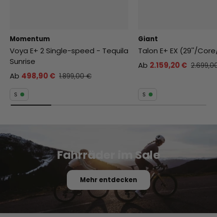
Momentum
Giant
Voya E+ 2 Single-speed - Tequila
Talon E+ EX (29''/Co
Sunrise
Ab
2.159,20 €
2.699,0
Ab
498,90 €
1.899,00 €
S
S
Fahrräder im Sale
Mehr entdecken