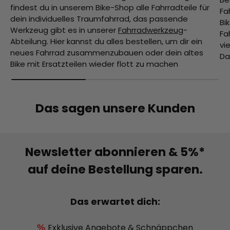
findest du in unserem Bike-Shop alle Fahrradteile für
Fa
dein individuelles Traumfahrrad, das passende
Bi
Werkzeug gibt es in unserer
Fahrradwerkzeug
-
Fa
Abteilung. Hier kannst du alles bestellen, um dir ein
vi
neues Fahrrad zusammenzubauen oder dein altes
Da
Bike mit Ersatzteilen wieder flott zu machen
Das sagen unsere Kunden
Newsletter abonnieren & 5%*
auf deine Bestellung sparen.
Das erwartet dich:
Exklusive Angebote & Schnäppchen
%