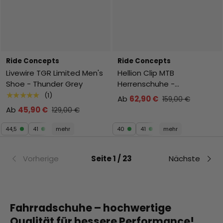
Ride Concepts
Ride Concepts
Livewire TGR Limited Men's
Hellion Clip MTB
Shoe - Thunder Grey
Herrenschuhe -
Black/Charcoal
★★★★★
(1)
Ab
62,90 €
159,00 €
Ab
45,90 €
129,00 €
44,5
41
mehr
40
41
mehr
Vorherige
Seite 1 / 23
Nächste
Fahrradschuhe – hochwertige
Qualität für bessere Performance!