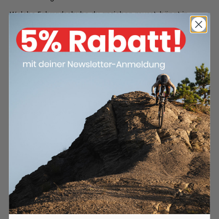
Welche Fahrradschuhe du anziehen musst, hängt in
erster Linie von deinen Pedalen ab. Hier ein schneller
Überblick:
Wenn du
Plattformpedale
oder Flats
fährst, können
deine Schuhe eine ganz normale Sohle haben. Diese
Pedale findest du meist an City-Bikes oder Trekkingbikes.
Am Mountainbike gibt es ebenfalls Flats, allerdings
sorgen griffige „Pins“ hier für eine Extra-Portion Grip. Dann
spricht man auch von
Tatzen oder Cages
, auch hier
haben die passenden Fahrradschuhe normale, flache
Sohlen. Sie sollten allerdings dick und weich sein, so
können die Pins sich tief in das Material eingraben.
Vor allem am Rennrad, aber auch an manchen
Trekkingbikes und am Mountainbike gibt es
Klick-Pedale
.
Hier sind nur spezielle Fahrradschuhe kompatibel, die
Sohlen der Schuhe brauchen dann
Cleats
.
Rennradschuhe
sind in der Regel immer für den Einbau
von Platten gemacht, Mountainbikeschuhe kannst du
mit
Klick
und
ohne Klick
kaufen.