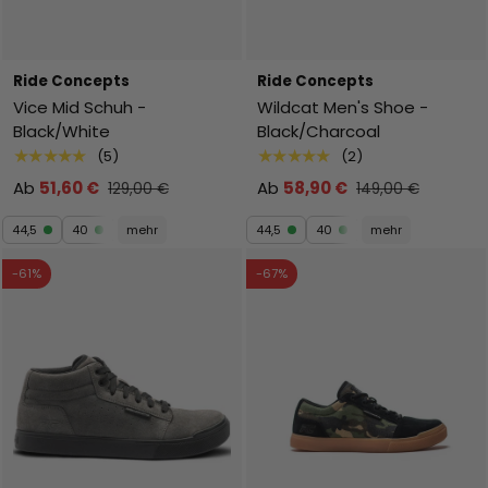
Ride Concepts
Ride Concepts
Vice Mid Schuh -
Wildcat Men's Shoe -
Black/White
Black/Charcoal
★★★★★
★★★★★
(5)
(2)
Ab
51,60 €
Ab
58,90 €
129,00 €
149,00 €
44,5
40
mehr
44,5
40
mehr
-61%
-67%