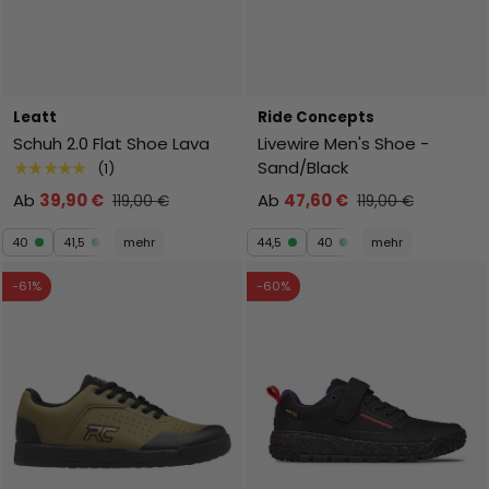
Leatt
Ride Concepts
Schuh 2.0 Flat Shoe Lava
Livewire Men's Shoe -
Sand/Black
★★★★★
(1)
Ab
39,90 €
Ab
47,60 €
119,00 €
119,00 €
40
41,5
mehr
44,5
40
mehr
-61%
-60%