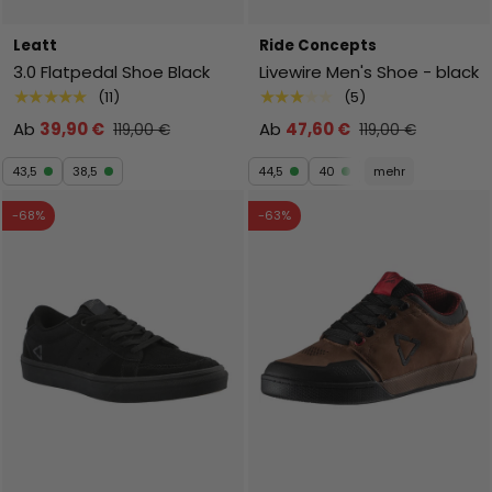
Leatt
Ride Concepts
3.0 Flatpedal Shoe Black
Livewire Men's Shoe - black
★★★★★
★★★★★
(11)
(5)
Ab
39,90 €
Ab
47,60 €
119,00 €
119,00 €
43,5
38,5
44,5
40
mehr
-68%
-63%