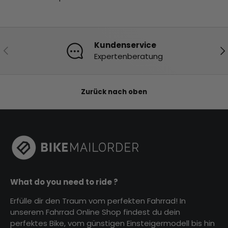
Kundenservice
Vorherige
Nä
Expertenberatung
Zurück nach oben
What do you need to ride ?
Erfülle dir den Traum vom perfekten Fahrrad! In
unserem Fahrrad Online Shop findest du dein
perfektes Bike, vom günstigen Einsteigermodell bis hin