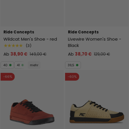
Ride Concepts
Ride Concepts
Wildcat Men's Shoe - red
Livewire Women's Shoe -
Black
★★★★★
(3)
Ab
38,90 €
Ab
38,70 €
149,00 €
129,00 €
40
41
mehr
39,5
-66%
-60%