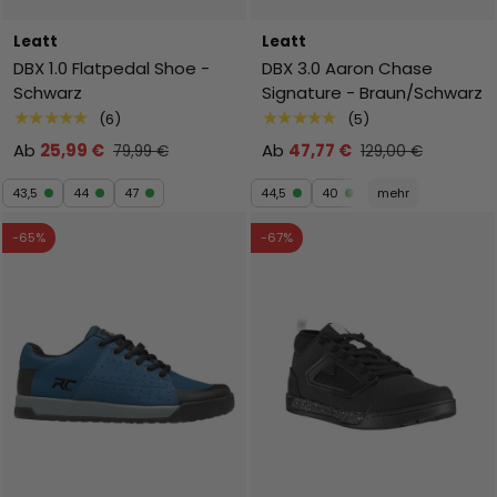
Leatt
Leatt
DBX 1.0 Flatpedal Shoe -
DBX 3.0 Aaron Chase
Schwarz
Signature - Braun/Schwarz
★★★★★
★★★★★
(6)
(5)
Ab
25,99 €
Ab
47,77 €
79,99 €
129,00 €
43,5
44
47
44,5
40
mehr
-65%
-67%