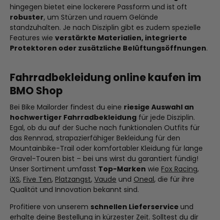
hingegen bietet eine lockerere Passform und ist oft
robuster
, um Stürzen und rauem Gelände
standzuhalten. Je nach Disziplin gibt es zudem spezielle
Features wie
verstärkte Materialien, integrierte
Protektoren oder zusätzliche Belüftungsöffnungen
.
Fahrradbekleidung online kaufen im
BMO Shop
Bei Bike Mailorder findest du eine
riesige Auswahl an
hochwertiger Fahrradbekleidung
für jede Disziplin.
Egal, ob du auf der Suche nach funktionalen Outfits für
das Rennrad, strapazierfähiger Bekleidung für den
Mountainbike-Trail oder komfortabler Kleidung für lange
Gravel-Touren bist – bei uns wirst du garantiert fündig!
Unser Sortiment umfasst
Top-Marken
wie
Fox Racing
,
iXS
,
Five Ten
,
Platzangst
,
Vaude
und
Oneal
, die für ihre
Qualität und Innovation bekannt sind.
Profitiere von unserem
schnellen Lieferservice
und
erhalte deine Bestellung in kürzester Zeit. Solltest du dir