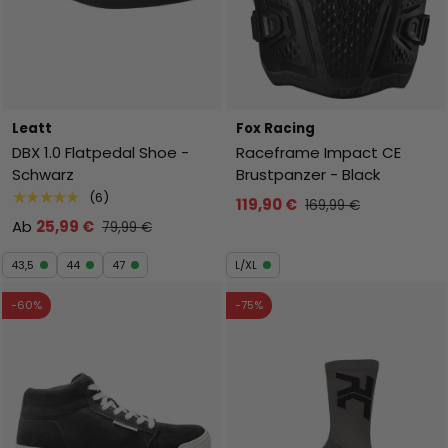
Leatt
Fox Racing
DBX 1.0 Flatpedal Shoe -
Raceframe Impact CE
Schwarz
Brustpanzer - Black
★★★★★
(6)
119,90 €
169,99 €
Ab
25,99 €
79,99 €
43,5
44
47
L/XL
-60%
-75%