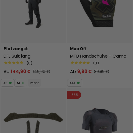
Platzangst
Muc Off
DFL Suit lang
MTB Handschuhe - Camo
★★★★★
★★★★★
(6)
(3)
Ab
144,90 €
Ab
9,90 €
149,90 €
39,99 €
XS
M
mehr
XXL
-33%