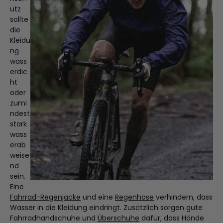
utz
sollte
die
Kleidu
ng
wass
erdic
ht
oder
zumi
ndest
stark
wass
erab
weise
nd
sein.
Eine
Fahrrad-Regenjacke
und eine
Regenhose
verhindern, dass
Wasser in die Kleidung eindringt. Zusätzlich sorgen gute
Fahrradhandschuhe und
Überschuhe
dafür, dass Hände