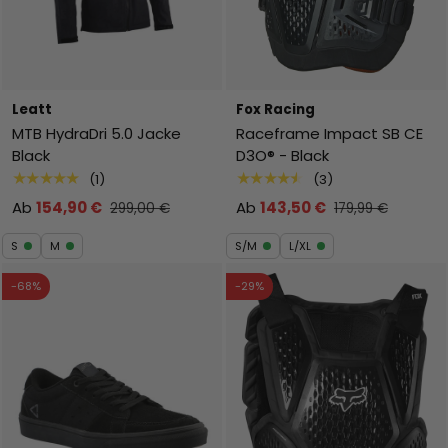
Leatt
Fox Racing
MTB HydraDri 5.0 Jacke
Raceframe Impact SB CE
Black
D3O® - Black
★★★★★
★★★★★
(1)
(3)
Ab
154,90 €
Ab
143,50 €
299,00 €
179,99 €
S
M
S/M
L/XL
-68%
-29%