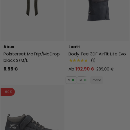
Abus
Leatt
Polsterset MoTrip/MoDrop
Body Tee 3DF AirFit Lite Evo
black S/M/L
★★★★★
(1)
6,95 €
Ab
192,90 €
289,00 €
S
M
mehr
-60%