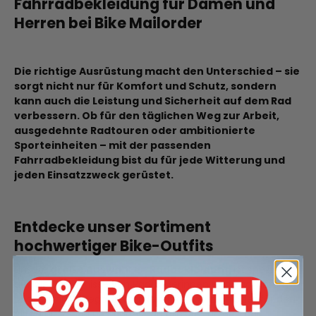
Fahrradbekleidung für Damen und
Herren bei Bike Mailorder
Die richtige Ausrüstung macht den Unterschied – sie
sorgt nicht nur für
Komfort und Schutz
, sondern
kann auch die
Leistung und Sicherheit
auf dem Rad
verbessern. Ob für den täglichen Weg zur Arbeit,
ausgedehnte Radtouren oder ambitionierte
Sporteinheiten – mit der passenden
Fahrradbekleidung bist du
für jede Witterung und
jeden Einsatzzweck
gerüstet.
Entdecke unser Sortiment
hochwertiger Bike-Outfits
Unsere
große Auswahl an Radbekleidung
ist speziell
auf die Bedürfnisse von Radfahrerinnen und Radfahrern
abgestimmt – egal ob du dein Bike sportlich oder für den
Alltag nutzt. Bei uns findest du alles für deine Tour: