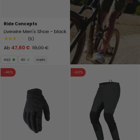
Ride Concepts
Livewire Men's Shoe - black
★★★★★
(5)
Ab
47,60 €
119,00 €
44,5
40
mehr
-46%
-63%