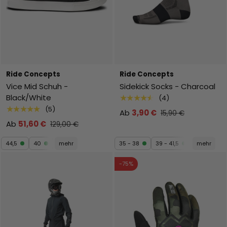
Ride Concepts
Ride Concepts
Vice Mid Schuh -
Sidekick Socks - Charcoal
Black/White
★★★★★
(4)
★★★★★
(5)
Ab
3,90 €
15,90 €
Ab
51,60 €
129,00 €
44,5
40
mehr
35 - 38
39 - 41,5
mehr
-75%