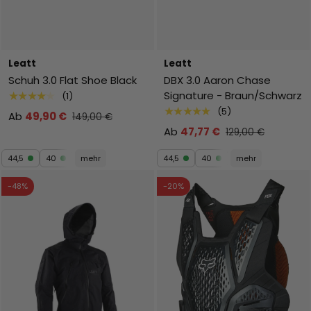
Leatt
Leatt
Schuh 3.0 Flat Shoe Black
DBX 3.0 Aaron Chase
Signature - Braun/Schwarz
★★★★★
(1)
★★★★★
(5)
Ab
49,90 €
149,00 €
Ab
47,77 €
129,00 €
44,5
40
mehr
44,5
40
mehr
-48%
-20%