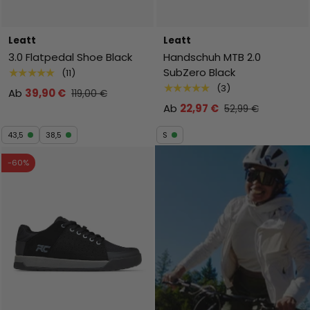
Leatt
Leatt
3.0 Flatpedal Shoe Black
Handschuh MTB 2.0
SubZero Black
★★★★★
(11)
★★★★★
(3)
Ab
39,90 €
119,00 €
Ab
22,97 €
52,99 €
43,5
38,5
S
-60%