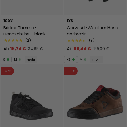
100%
iXS
Brisker Thermo-
Carve All-Weather Hose
Handschuhe - black
anthrazit
★★★★★
★★★★★
(2)
(3)
Ab
18,74 €
Ab
59,44 €
34,95 €
159,00 €
S
M
mehr
XS
M
mehr
-67%
-63%