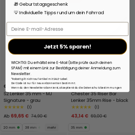
🎁 Geburtstagsgeschenk
💡 Individuelle Tipps rund um dein Fahrrad
Email
Jetzt 5% sparen!
WICHTIG: Du erhältst eine E-Mail (bitte prüfe auch deinen
SPAM) mit einem Link zur Bestätigung deiner Anmeldung zum
Newsletter.
*Rabatt gilt nicht auf Artikel mit SALE-Label.
Der Code ist nur für neue Abonnenten bestimmt.
Gusset
Race Face
Wenn du den Newsletter abonnierst, akzeptierst du die Datenschutzbestimmungen
S2 Lenker 35 mm - MJ
Chester 35 Riser Bar
Signature - grau
Lenker 35mm Rise - black
★★★★★
★★★★★
(1)
(1)
Ab
69,65 €
43,14 €
74,90 €
69,00 €
20 mm
38 mm
mehr
35 mm