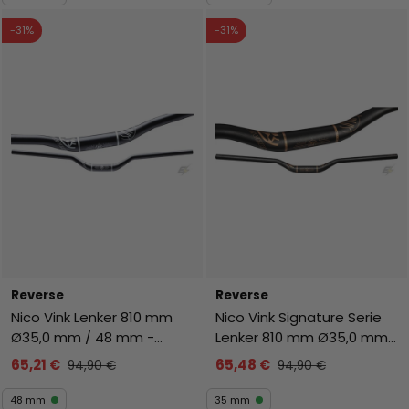
-31%
-31%
Reverse
Reverse
Nico Vink Lenker 810 mm
Nico Vink Signature Serie
Ø35,0 mm / 48 mm -
Lenker 810 mm Ø35,0 mm /
Schwarz
35 mm - Kupfer
65,21 €
65,48 €
94,90 €
94,90 €
48 mm
35 mm