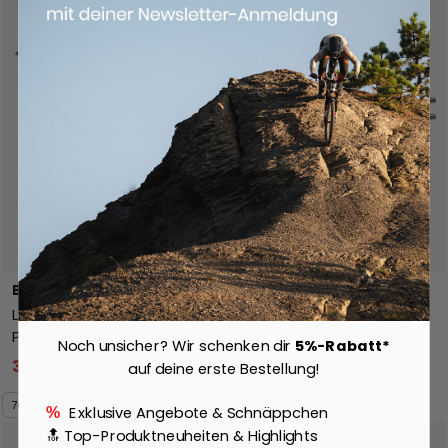
-23%
BLB Brick Lane Bikes
Reverse
Lenker ''Big Smoke'' -
Base Lenker Riser 790mm
Poliert - 31,8 mm
Bar 31,8mm - titan
Noch unsicher? Wir schenken dir
5%-Rabatt*
38,48 €
Ab
53,96 €
39,90 €
69,90 €
auf deine erste Bestellung!
76 mm
18 mm
35 mm
Exklusive Angebote & Schnäppchen
%
🔝 Top-Produktneuheiten & Highlights
-37%