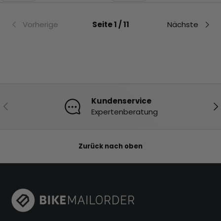
Vorherige
Seite 1 / 11
Nächste
Kundenservice
Vorherige
Nä
Expertenberatung
Zurück nach oben