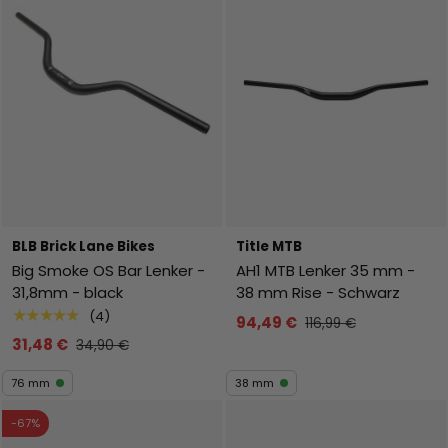
BLB Brick Lane Bikes
Title MTB
Big Smoke OS Bar Lenker -
AH1 MTB Lenker 35 mm -
31,8mm - black
38 mm Rise - Schwarz
★★★★★
(4)
94,49 €
116,99 €
31,48 €
34,90 €
76 mm
38 mm
-67%