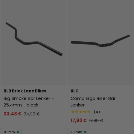
BLB Brick Lane Bikes
XLC
Big Smoke Bar Lenker -
Comp Ergo Riser Bar
25.4mm - black
Lenker
★★★★★
(4)
33,48 €
34,90 €
17,90 €
18,90 €
76 mm
30 mm