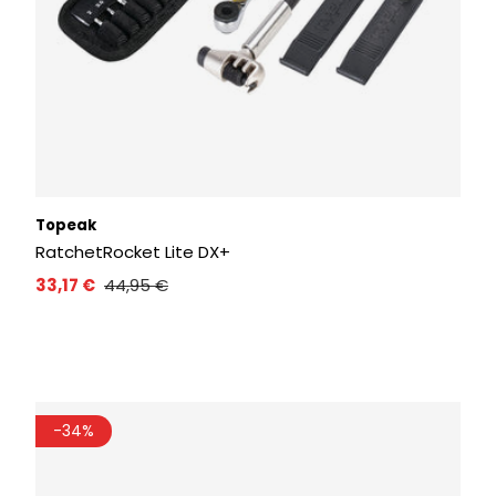
Topeak
RatchetRocket Lite DX+
33,17 €
44,95 €
-34%