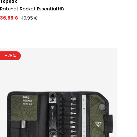
Topeak
Ratchet Rocket Essential HD
36,65 €
49,95 €
-28%