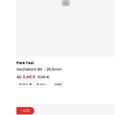
Park Tool
Sechskant Bit - 26,5mm
Ab
3,40 €
5,00 €
14 mm
16 mm
mehr
-42%