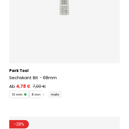
Park Tool
Sechskant Bit - 68mm
Ab
4,78 €
7,00 €
10 mm
8 mm
mehr
-28%