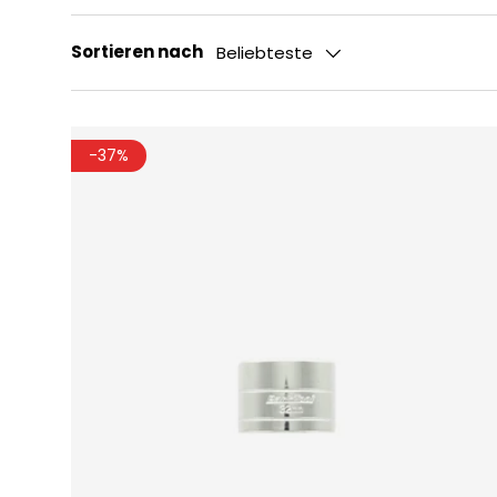
Sortieren nach
Beliebteste
-37%