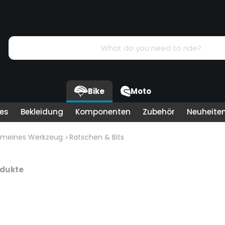
Suchen
Bike
Moto
kes
Bekleidung
Komponenten
Zubehör
Neuheite
emeines Werkzeug
Ratschen & Bits
odukte