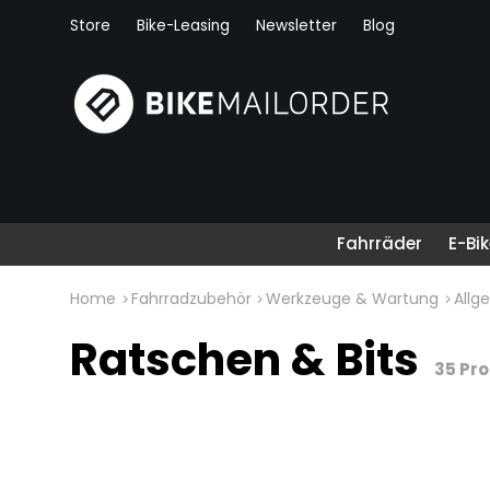
Store
Bike-Leasing
Newsletter
Blog
Direkt zum Inhalt
Fahrräder
E-Bi
Home
Fahrradzubehör
Werkzeuge & Wartung
Allg
Ratschen & Bits
35 Pr