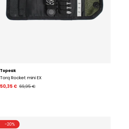
Topeak
Torq Rocket mini EX
50,35 €
69,95 €
-20%