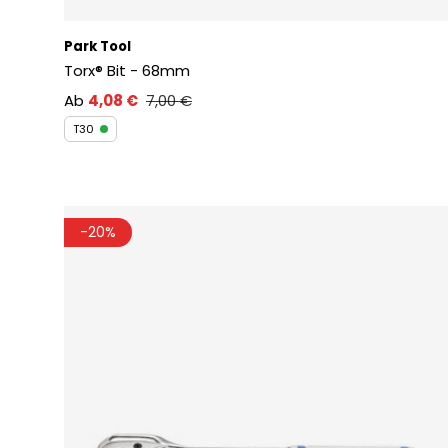
Park Tool
Torx® Bit - 68mm
Ab
4,08 €
7,00 €
T30
-20%