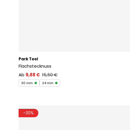
Park Tool
Flachstecknuss
Ab
9,88 €
15,50 €
30 mm
24 mm
-30%