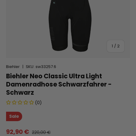
von
1
/
2
Biehler
|
SKU:
sw33257.6
Biehler Neo Classic Ultra Light
Damenradhose Schwarzfahrer -
Schwarz
(0)
Sale
92,90 €
220,00 €