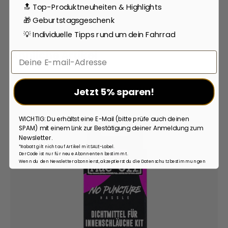
🔝 Top-Produktneuheiten & Highlights
🎁 Geburtstagsgeschenk
💡 Individuelle Tipps rund um dein Fahrrad
Ähnliche Artikel
Email
Jetzt 5% sparen!
WICHTIG: Du erhältst eine E-Mail (bitte prüfe auch deinen
SPAM) mit einem Link zur Bestätigung deiner Anmeldung zum
Newsletter.
*Rabatt gilt nicht auf Artikel mit SALE-Label.
Der Code ist nur für neue Abonnenten bestimmt.
Wenn du den Newsletter abonnierst, akzeptierst du die Datenschutzbestimmungen