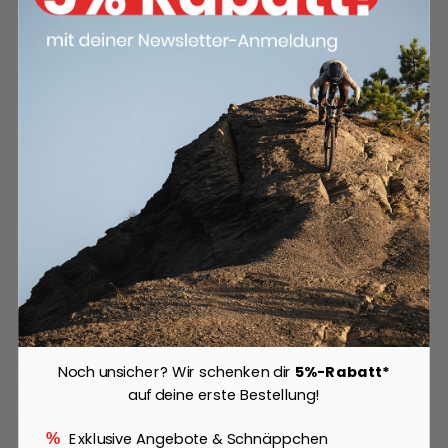
iXS
Noch unsicher? Wir schenken dir
5%-Rabatt*
Women's Flow Merino long sleeve jersey - black
auf deine erste Bestellung!
75,62 €
105,00 €
Exklusive Angebote & Schnäppchen
%