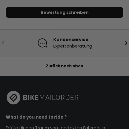
Bewertung schreiben
Kundenservice
Vorherige
Nä
Expertenberatung
Zurück nach oben
What do you need to ride ?
Erfülle dir den Traum vom perfekten Fahrrad! In