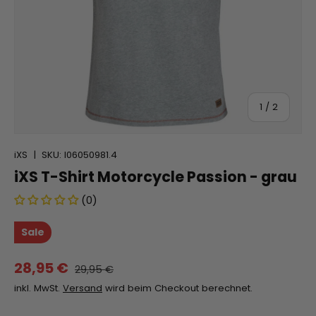
von
1
/
2
iXS
|
SKU:
I06050981.4
iXS T-Shirt Motorcycle Passion - grau
(0)
Sale
28,95 €
29,95 €
inkl. MwSt.
Versand
wird beim Checkout berechnet.