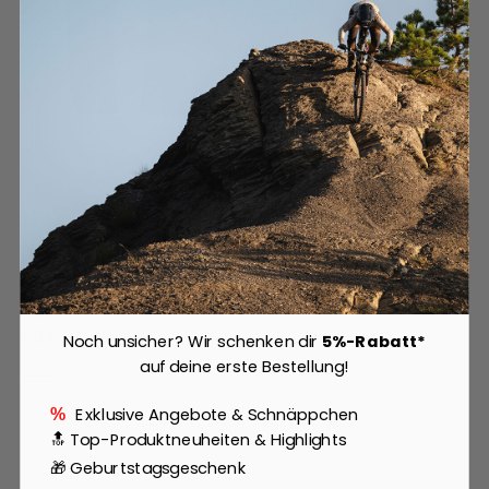
iXS
Team Jacke Zip-Sweat 1.0
68,95 €
69,95 €
Noch unsicher? Wir schenken dir
5%-Rabatt*
auf deine erste Bestellung!
Exklusive Angebote & Schnäppchen
%
🔝 Top-Produktneuheiten & Highlights
🎁 Geburtstagsgeschenk