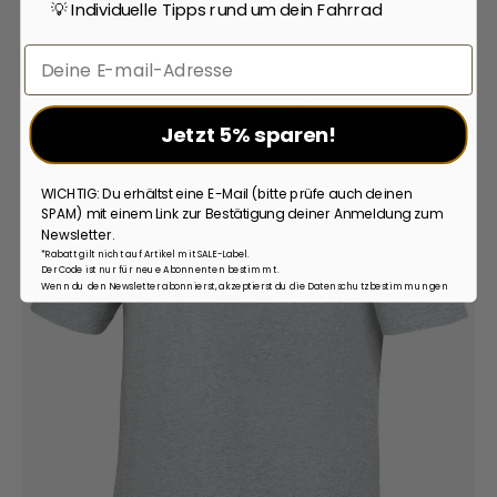
Ähnliche Artikel
💡 Individuelle Tipps rund um dein Fahrrad
Email
Jetzt 5% sparen!
WICHTIG: Du erhältst eine E-Mail (bitte prüfe auch deinen
SPAM) mit einem Link zur Bestätigung deiner Anmeldung zum
Newsletter.
*Rabatt gilt nicht auf Artikel mit SALE-Label.
Der Code ist nur für neue Abonnenten bestimmt.
Wenn du den Newsletter abonnierst, akzeptierst du die Datenschutzbestimmungen